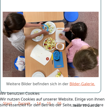
Weitere Bilder befinden sich in der
Bilder-Galerie.
Wir benutzen Cookies
Wir nutzen Cookies auf unserer Website. Einige von ihnen
Start
Zurück
14
15
16
sind essenziell für den Betrieb der Seite, während andere
Seite 19 von 26