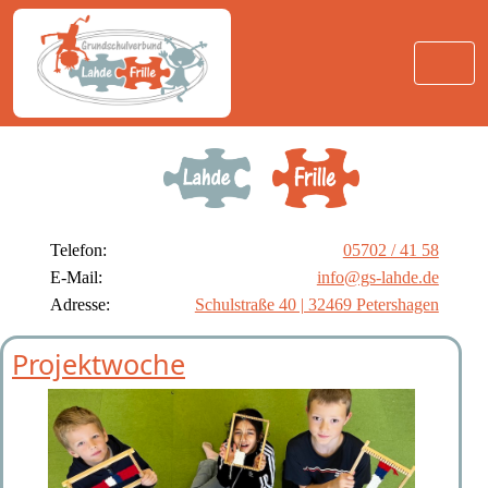
Telefon:
05702 / 41 58
E-Mail:
info@gs-lahde.de
Adresse:
Schulstraße 40 | 32469 Petershagen
Projektwoche